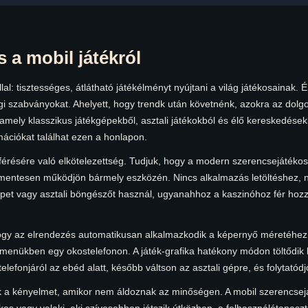
 a mobil játékról
lal: tisztességes, átlátható játékélményt nyújtani a világ játékosaina
sági szabványokat. Ahelyett, hogy trendk után követnénk, azokra az do
amely klasszikus játékgépekből, asztali játékokból és élő kereskedésekbő
rmációkat találhat ezen a honlapon.
érésére való elkötelezettség. Tudjuk, hogy a modern szerencsejátékoso
nőmentesen működjön bármely eszközén. Nincs alkalmazás letöltéshez, n
gépet vagy asztali böngészőt használ, ugyanahhoz a kaszinóhoz fér hozz
hogy az elrendezés automatikusan alkalmazkodik a képernyő méretéhez. A
menükben egy okostelefonon. A játék-grafika hatékony módon töltődik b
lefonjáról az ebéd alatt, később váltson az asztali gépre, és folytatód
lik a kényelmet, amikor nem áldoznak az minőségen. A mobil szerencsej