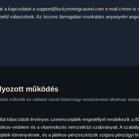
nk a kapcsolatot a
support@luckyminingcasino.com
e-mail címen is
belül válaszolunk. Az összes támogatási munkatárs anyanyelvi angol 
ályozott működés
att működik és vállalati szintű biztonsági rendszereket alkalmaz adata
al kibocsátott érvényes szerencsejáték-engedéllyel rendelkezik a 
játékos-védelem és a vitarendezés nemzetközi szabványait. A szabály
ték-törvényeknek, és a játékos-pénzeszközök szigorú pénzügyi fel