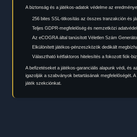
A biztonság és a játékos-adatok védelme az eredmény
256 bites SSL-titkosítás az összes tranzakción és j
Teljes GDPR-megfelelőség és nemzetközi adatvéde
Az eCOGRA által tanúsított Véletlen Szám Generáto
Elkülönített játékos-pénzeszközök dedikált megbízha
Választható kétfaktoros hitelesítés a fokozott fiók-b
A befizetéseket a játékos-garanciális alapunk védi, és a
igazolják a szabványok betartásának megfelelőségét. A f
játék szekciónkat.