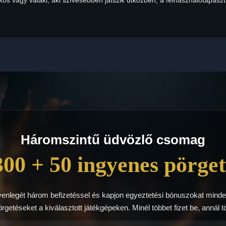
kos vagy valaki, aki szívesebben játszik útközben, a felhasználótapasz
Háromszintű üdvözlő csomag
300 + 50 ingyenes pörget
gyenlegét három befizetéssel és kapjon egyeztetési bónuszokat minde
rgetéseket a kiválasztott játékgépeken. Minél többet fizet be, annál t