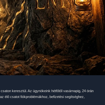
 csaton keresztül. Az ügynökeink hétfőtől vasárnapig, 24 órán
 az élő csatot fiókproblémákhoz, befizetési segítséghez,