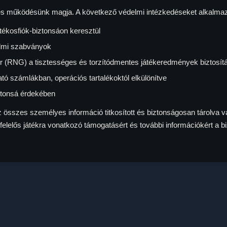
es működésünk magja. A következő védelmi intézkedéseket alkalma
átékosfiók-biztonsáon keresztül
lmi szabványok
r (RNG) a tisztességes és torzítódmentes játékeredmények biztosí
tó számlákban, operációs tartalékoktól elkülönítve
iztonsá érdekében
z összes személyes információ titkosított és biztonságosan tárolva va
elelős játékra vonatkozó támogatásért és további információkért a biz