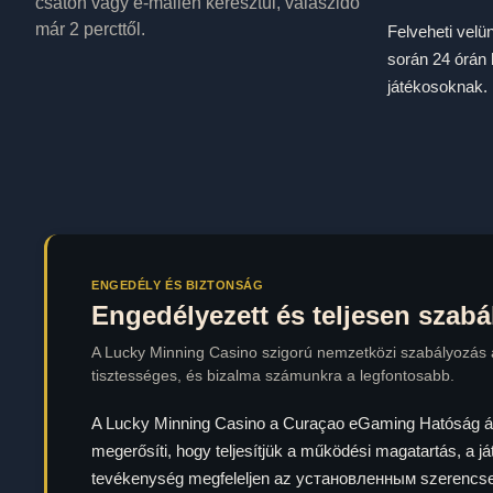
csaton vagy e-mailen keresztül, válaszidő
már 2 percttől.
Felveheti velü
során 24 órán 
játékosoknak.
ENGEDÉLY ÉS BIZTONSÁG
Engedélyezett és teljesen szab
A Lucky Minning Casino szigorú nemzetközi szabályozás al
tisztességes, és bizalma számunkra a legfontosabb.
A Lucky Minning Casino a Curaçao eGaming Hatóság ált
megerősíti, hogy teljesítjük a működési magatartás, a 
tevékenység megfeleljen az установленным szerencsejá