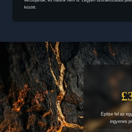
verziójának, és nálunk nem is. Legyen szórakoztatási játé
között.
£
Építse fel az e
ingyenes pö