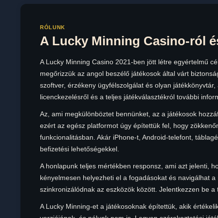
RÓLUNK
A Lucky Minning Casino-ról és
A Lucky Minning Casino 2021-ben jött létre egyértelmű cél
megőrizzük az angol beszélő játékosok által várt bizton
szoftver, érzékeny ügyfélszolgálat és olyan játékkönyvtár, 
licenckezelésről és a teljes játékválasztékról további info
Az, ami megkülönböztet bennünket, az a játékosok hozzáf
ezért az egész platformot úgy építettük fel, hogy zökke
funkcionalitásban. Akár iPhone-t, Android-telefont, tábla
befizetési lehetőségekkel.
A honlapunk teljes mértékben responsz, ami azt jelenti, 
kényelmesen helyezheti el a fogadásokat és navigálhat a 
szinkronizálódnak az eszközök között. Jelentkezzen be a te
A Lucky Minning-et a játékosoknak építettük, akik értéke