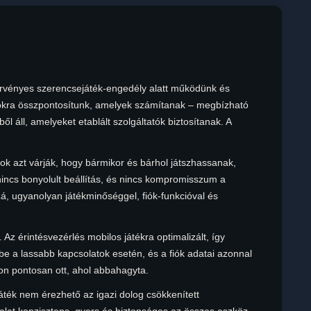
k. Érvényes szerencsejáték-engedély alatt működünk és
lgokra összpontosítunk, amelyek számítanak – megbízható
l áll, amelyeket etablált szolgáltatók biztosítanak. A
k azt várják, hogy bármikor és bárhol játszhassanak,
incs bonyolult beállítás, és nincs kompromisszum a
á, ugyanolyan játékminőséggel, fiók-funkcióval és
z érintésvezérlés mobilos játékra optimalizált, így
e a lassabb kapcsolatok esetén, és a fiók adatai azonnal
jon pontosan ott, ahol abbahagyta.
áték nem érezhető az igazi dolog csökkenített