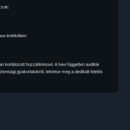
zzuk:
tása érdekében
n korlátozott hozzáféréssel. A havi független auditok
tonsági gyakorlatokról, tekintse meg a dedikált felelős