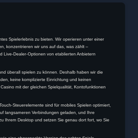
es Spielerlebnis zu bieten. Wir operieren unter einer
en, konzentrieren wir uns auf das, was zählt –
nd Live-Dealer-Optionen von etablierten Anbietern
und überall spielen zu können. Deshalb haben wir die
aden, keine komplizierte Einrichtung und keinen
Casino mit der gleichen Spielqualität, Kontofunktionen
Touch-Steuerelemente sind für mobiles Spielen optimiert,
 auf langsameren Verbindungen geladen, und Ihre
zu Ihrem Desktop und setzen Sie genau dort fort, wo Sie