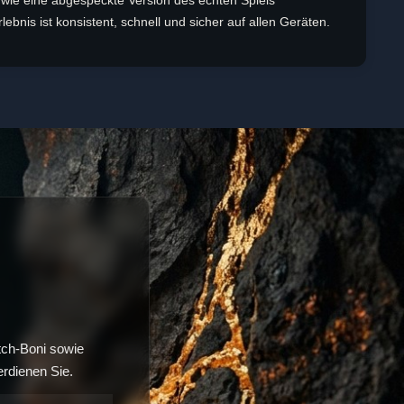
t wie eine abgespeckte Version des echten Spiels
lebnis ist konsistent, schnell und sicher auf allen Geräten.
tch-Boni sowie
erdienen Sie.