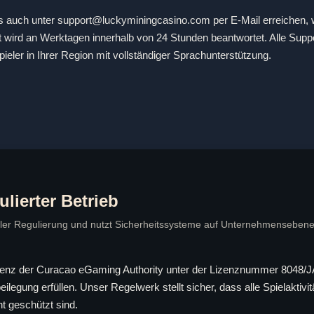
s auch unter
support@luckyminingcasino.com
per E-Mail erreichen,
 wird an Werktagen innerhalb von 24 Stunden beantwortet. Alle Suppor
pieler in Ihrer Region mit vollständiger Sprachunterstützung.
ulierter Betrieb
naler Regulierung und nutzt Sicherheitssysteme auf Unternehmensebene,
izenz der Curacao eGaming Authority unter der Lizenznummer 8048/JAZ
eilegung erfüllen. Unser Regelwerk stellt sicher, dass alle Spielakt
ht geschützt sind.