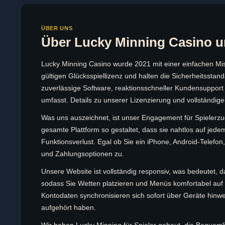
ÜBER UNS
Über Lucky Minning Casino u
Lucky Minning Casino wurde 2021 mit einer einfachen Miss
gültigen Glücksspiellizenz und halten die Sicherheitsstand
zuverlässige Software, reaktionsschneller Kundensupport 
umfasst. Details zu unserer Lizenzierung und vollständige
Was uns auszeichnet, ist unser Engagement für Spielerzug
gesamte Plattform so gestaltet, dass sie nahtlos auf jede
Funktionsverlust. Egal ob Sie ein iPhone, Android-Telefon
und Zahlungsoptionen zu.
Unsere Website ist vollständig responsiv, was bedeutet, 
sodass Sie Wetten platzieren und Menüs komfortabel auf
Kontodaten synchronisieren sich sofort über Geräte hinwe
aufgehört haben.