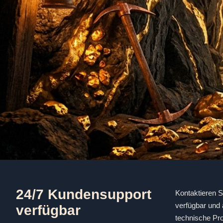
24/7 Kundensupport
Kontaktieren S
verfügbar und 
verfügbar
technische Pr