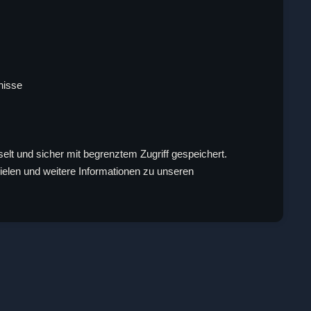
nisse
elt und sicher mit begrenztem Zugriff gespeichert.
ielen und weitere Informationen zu unseren