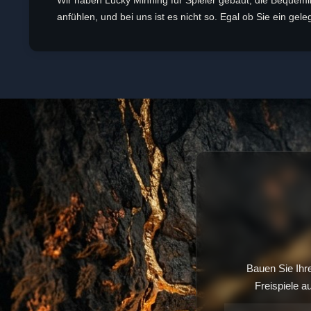
Wir haben Lucky Minning für Spieler gebaut, die Bequemlic
anfühlen, und bei uns ist es nicht so. Egal ob Sie ein gele
Bauen Sie Ihr
Freispiele a