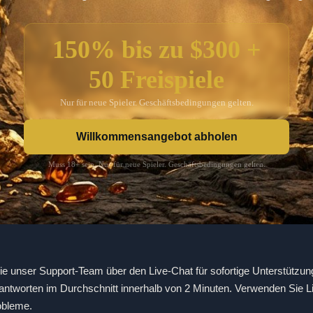
150% bis zu $300 +
50 Freispiele
Nur für neue Spieler. Geschäftsbedingungen gelten.
Willkommensangebot abholen
Muss 18+ sein. Nur für neue Spieler. Geschäftsbedingungen gelten.
ie unser Support-Team über den Live-Chat für sofortige Unterstütz
antworten im Durchschnitt innerhalb von 2 Minuten. Verwenden Sie Li
obleme.